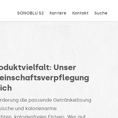
SONOBLU S2
Karriere
Kontakt
Suche
oduktvielfalt: Unser
meinschaftsverpflegung
ich
nforderung die passende Getränkelösung
sische und kalorienarme
chten, kalorienfreien Eistees. Wer auf