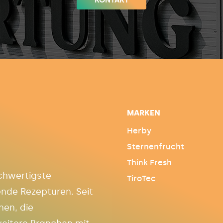
MARKEN
Herby
Sternenfrucht
Think Fresh
chwertigste
TiroTec
nde Rezepturen. Seit
nen, die