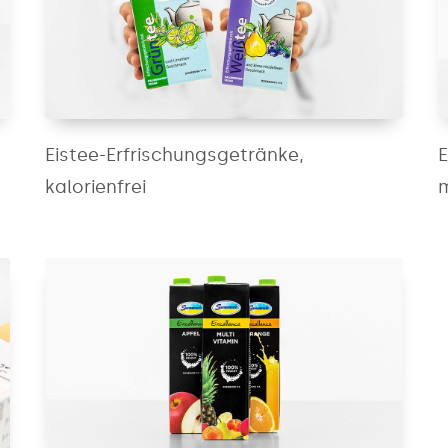
Eistee-Erfrischungsgetränke,
E
kalorienfrei
m