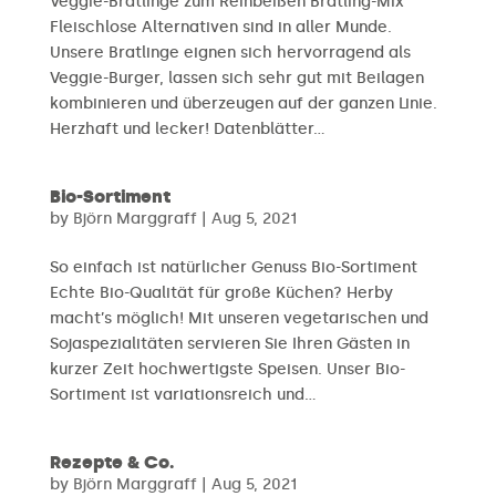
Veggie-Bratlinge zum Reinbeißen Bratling-Mix
Fleischlose Alternativen sind in aller Munde.
Unsere Bratlinge eignen sich hervorragend als
Veggie-Burger, lassen sich sehr gut mit Beilagen
kombinieren und überzeugen auf der ganzen Linie.
Herzhaft und lecker! Datenblätter...
Bio-Sortiment
by
Björn Marggraff
|
Aug 5, 2021
So einfach ist natürlicher Genuss Bio-Sortiment
Echte Bio-Qualität für große Küchen? Herby
macht’s möglich! Mit unseren vegetarischen und
Sojaspezialitäten servieren Sie Ihren Gästen in
kurzer Zeit hochwertigste Speisen. Unser Bio-
Sortiment ist variationsreich und...
Rezepte & Co.
by
Björn Marggraff
|
Aug 5, 2021