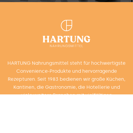
HARTUNG Nahrungsmittel steht für hochwertigste
Convenience-Produkte und hervorragende
Rezepturen. Seit 1983 bedienen wir große Küchen,
Kantinen, die Gastronomie, die Hotellerie und
viele weitere Branchen mit vielfältigen
Nahrungsmitteln.
MARKEN